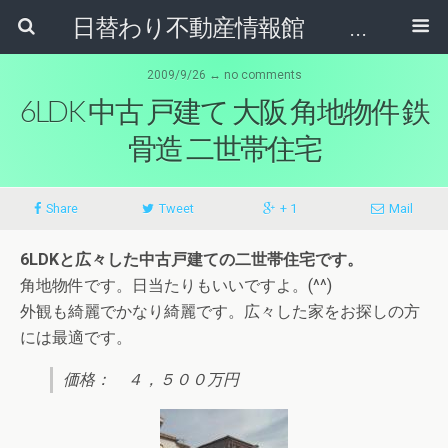
日替わり不動産情報館 リア･ライブログ
2009/9/26 ↔ no comments
6LDK 中古 戸建て 大阪 角地物件 鉄
骨造 二世帯住宅
Share
Tweet
+ 1
Mail
6LDKと広々した中古戸建ての二世帯住宅です。
角地物件です。日当たりもいいですよ。(^^)
外観も綺麗でかなり綺麗です。広々した家をお探しの方
には最適です。
価格： ４，５００万円