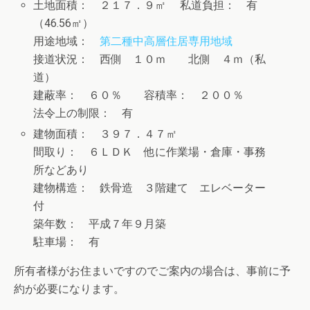
土地面積： ２１７．９㎡ 私道負担： 有
（46.56㎡）
用途地域：
第二種中高層住居専用地域
接道状況： 西側 １０ｍ 北側 ４ｍ（私
道）
建蔽率： ６０％ 容積率： ２００％
法令上の制限： 有
建物面積： ３９７．４７㎡
間取り： ６ＬＤＫ 他に作業場・倉庫・事務
所などあり
建物構造： 鉄骨造 ３階建て エレベーター
付
築年数： 平成７年９月築
駐車場： 有
所有者様がお住まいですのでご案内の場合は、事前に予
約が必要になります。