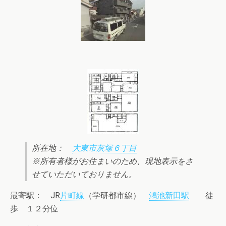
所在地：
大東市灰塚６丁目
※所有者様がお住まいのため、現地表示をさ
せていただいておりません。
最寄駅： JR
片町線
（学研都市線）
鴻池新田駅
徒
歩 １２分位